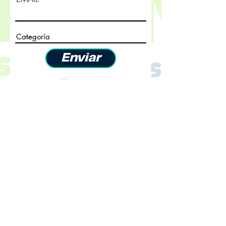
Enviar
Términos y Condiciones
Ubicación. Cajicá,
Cundinamarca.
Colombia
Bioseguridad Covid-19
Nosotros
Nuestra Historia
Misión, visión y
filosofía
Nuestro equipo